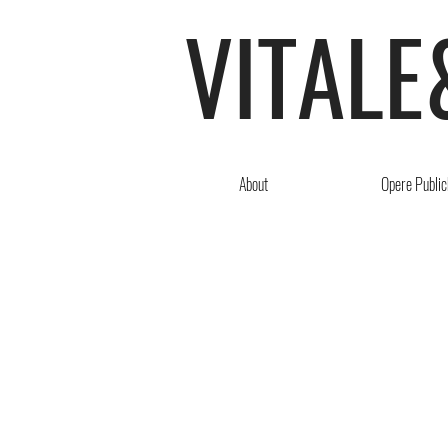
VITALE
About
Opere Public